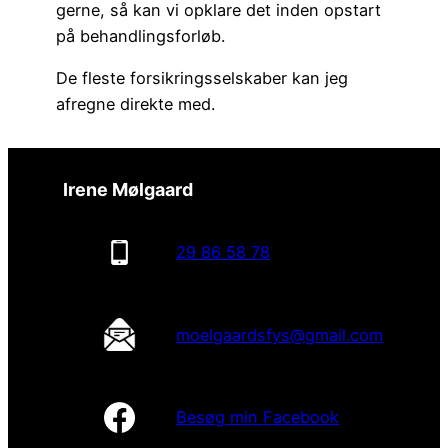
gerne, så kan vi opklare det inden opstart
på behandlingsforløb.
De fleste forsikringsselskaber kan jeg
afregne direkte med.
Irene Mølgaard
29 86 58 78
moelgaardsfys@gmail.com
Besøg min Facebook