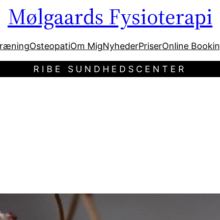
Mølgaards Fysioterapi
ræning
Osteopati
Om Mig
Nyheder
Priser
Online Booki
RIBE SUNDHEDSCENTER