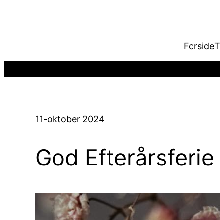
Spring
til
indhold
Forside
T
11-oktober 2024
God Efterårsferie