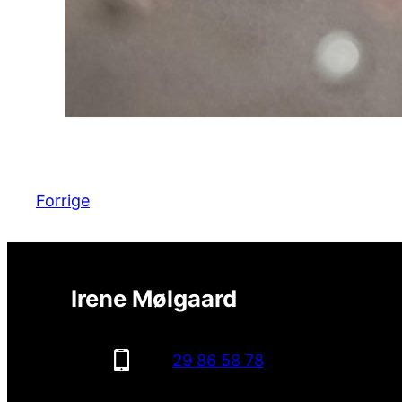
Forrige
Irene Mølgaard
29 86 58 78