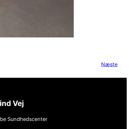
Næste
ind Vej
ibe Sundhedscenter