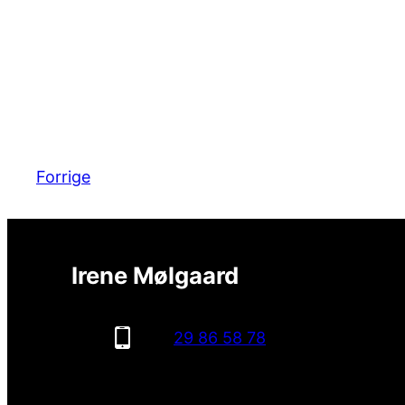
Forrige
Irene Mølgaard
29 86 58 78