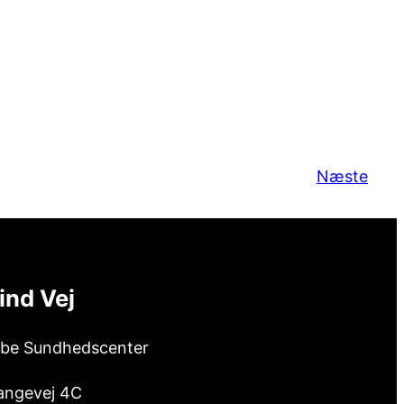
Næste
ind Vej
ibe Sundhedscenter
angevej 4C