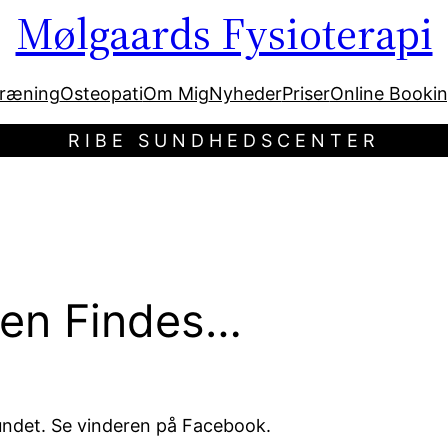
Mølgaards Fysioterapi
ræning
Osteopati
Om Mig
Nyheder
Priser
Online Booki
RIBE SUNDHEDSCENTER
ren Findes…
undet. Se vinderen på Facebook.