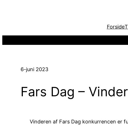
Spring
til
indhold
Forside
T
6-juni 2023
Fars Dag – Vinde
Vinderen af Fars Dag konkurrencen er f